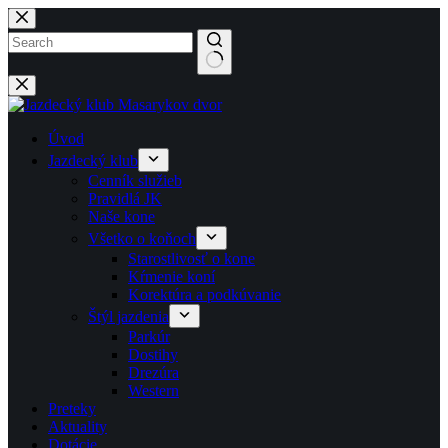
Späť
na
obsah
No
results
Úvod
Jazdecký klub
Cenník služieb
Pravidlá JK
Naše kone
Všetko o koňoch
Starostlivosť o kone
Kŕmenie koní
Korektúra a podkúvanie
Štýl jazdenia
Parkúr
Dostihy
Drezúra
Western
Preteky
Aktuality
Dotácie