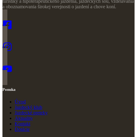
turistiky a hipoterapeutického jazdenia, jazdeckých šou, vzdelávania
a oboznamovania širokej verejnosti o jazdení a chove koní.
Ponuka
Úvod
Jazdecký klub
Jazdecké preteky
Ak
t
uality
Kontakt
Dotácie