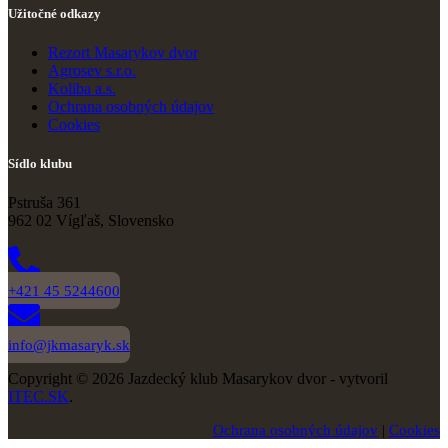
Užitočné odkazy
Rezort Masarykov dvor
Agrosev s.r.o.
Koliba a.s.
Ochrana osobných údajov
Cookies
Sídlo klubu
Pstruša 361
962 02 Vígľaš, Slovensko
+421 45 5244600
info@jkmasaryk.sk
Copyright © 2026 Jazdecký klub Masarykov dvor - vytvoril
ITEC.SK
.
Ochrana osobných údajov
|
Cookies