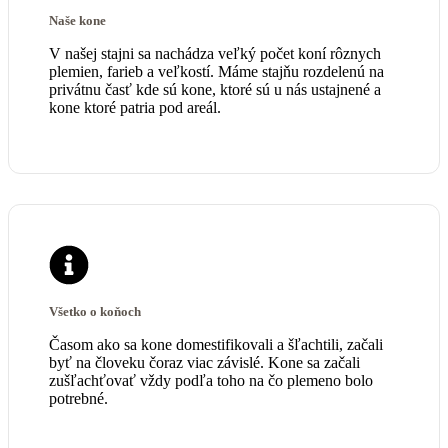
Naše kone
V našej stajni sa nachádza veľký počet koní rôznych
plemien, farieb a veľkostí. Máme stajňu rozdelenú na
privátnu časť kde sú kone, ktoré sú u nás ustajnené a
kone ktoré patria pod areál.
Všetko o koňoch
Časom ako sa kone domestifikovali a šľachtili, začali
byť na človeku čoraz viac závislé. Kone sa začali
zušľachťovať vždy podľa toho na čo plemeno bolo
potrebné.