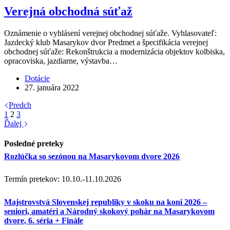
Verejná obchodná súťaž
Oznámenie o vyhlásení verejnej obchodnej súťaže. Vyhlasovateľ:
Jazdecký klub Masarykov dvor Predmet a špecifikácia verejnej
obchodnej súťaže: Rekonštrukcia a modernizácia objektov kolbiska,
opracoviska, jazdiarne, výstavba…
Dotácie
27. januára 2022
Predch
1
2
3
Ďalej
Posledné preteky
Rozlúčka so sezónou na Masarykovom dvore 2026
Termín pretekov: 10.10.-11.10.2026
Majstrovstvá Slovenskej republiky v skoku na koni 2026 –
seniori, amatéri a Národný skokový pohár na Masarykovom
dvore, 6. séria + Finále