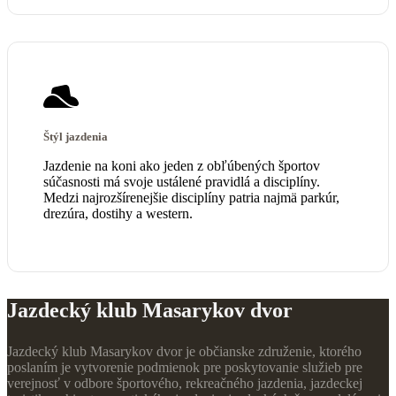
Štýl jazdenia
Jazdenie na koni ako jeden z obľúbených športov
súčasnosti má svoje ustálené pravidlá a disciplíny.
Medzi najrozšírenejšie disciplíny patria najmä parkúr,
drezúra, dostihy a western.
Jazdecký klub Masarykov dvor
Jazdecký klub Masarykov dvor je občianske združenie, ktorého
poslaním je vytvorenie podmienok pre poskytovanie služieb pre
verejnosť v odbore športového, rekreačného jazdenia, jazdeckej