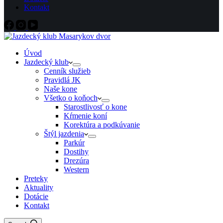
Kontakt
Úvod
Jazdecký klub
Cenník služieb
Pravidlá JK
Naše kone
Všetko o koňoch
Starostlivosť o kone
Kŕmenie koní
Korektúra a podkúvanie
Štýl jazdenia
Parkúr
Dostihy
Drezúra
Western
Preteky
Aktuality
Dotácie
Kontakt