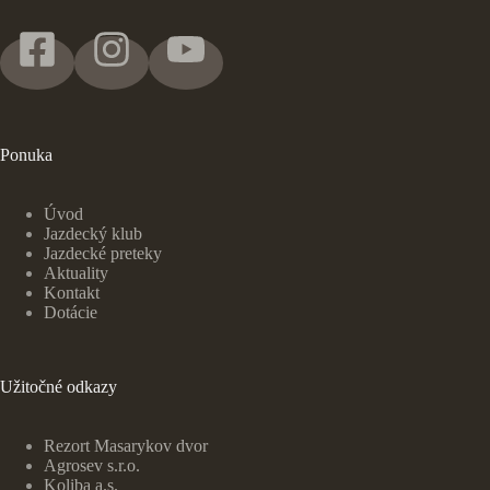
Ponuka
Úvod
Jazdecký klub
Jazdecké preteky
Ak
t
uality
Kontakt
Dotácie
Užitočné odkazy
Rezort Masarykov dvor
Agrosev s.r.o.
Koliba a.s.