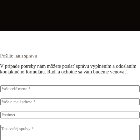
Pošlite nám správu
V prípade potreby nám môžete poslať správu vyplnením a odoslaním
kontaktného formulára. Radi a ochotne sa vám budeme venovať.
M
e
n
E
o
-
*
m
P
a
r
i
e
T
l
d
e
a
m
x
d