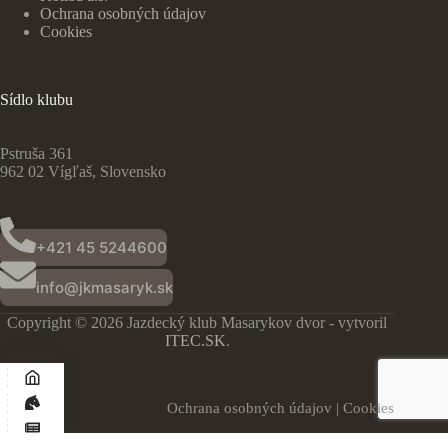
Ochrana osobných údajov
Cookies
Sídlo klubu
Pstruša 361
962 02 Vígľaš, Slovensko
+421 45 5244600
info@jkmasaryk.sk
Copyright © 2026 Jazdecký klub Masarykov dvor - vytvoril
ITEC.SK
.
Ochrana osobných údajov
|
Cookies