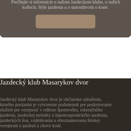
Prečítajte si informácie o našom Jazdeckom klube, o našich
koňoch, štýle jazdenia a o starostlivosti o kone.
JAZDECKÝ KLUB
Jazdecký klub Masarykov dvor
Jazdecký klub Masarykov dvor je občianske združenie,
ktorého poslaním je vytvorenie podmienok pre poskytovanie
služieb pre verejnosť v odbore športového, rekreačného
jazdenia, jazdeckej turistiky a hipoterapeutického jazdenia,
jazdeckých šou, vzdelávania a oboznamovania širokej
verejnosti o jazdení a chove koní.