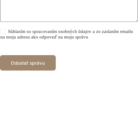
e
t
r
t
v
e
a
s
š
a
e
*
j
S
Súhlasím so spracovaním osobných údajov a zo zaslaním emailu
s
ú
na moju adresu ako odpoveď na moju správu
p
h
r
l
á
a
v
s
y
*
Odoslať správu
*