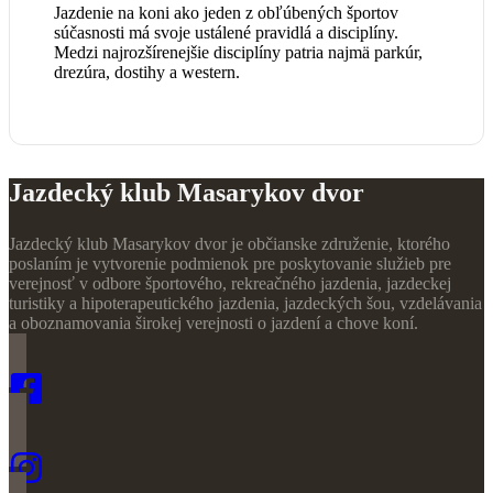
Jazdenie na koni ako jeden z obľúbených športov
súčasnosti má svoje ustálené pravidlá a disciplíny.
Medzi najrozšírenejšie disciplíny patria najmä parkúr,
drezúra, dostihy a western.
Jazdecký klub Masarykov dvor
Jazdecký klub Masarykov dvor je občianske združenie, ktorého
poslaním je vytvorenie podmienok pre poskytovanie služieb pre
verejnosť v odbore športového, rekreačného jazdenia, jazdeckej
turistiky a hipoterapeutického jazdenia, jazdeckých šou, vzdelávania
a oboznamovania širokej verejnosti o jazdení a chove koní.