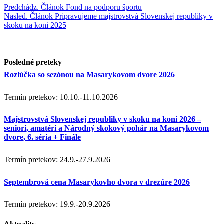
Predchádz.
Článok
Fond na podporu športu
Nasled.
Článok
Pripravujeme majstrovstvá Slovenskej republiky v
skoku na koni 2025
Posledné preteky
Rozlúčka so sezónou na Masarykovom dvore 2026
Termín pretekov: 10.10.-11.10.2026
Majstrovstvá Slovenskej republiky v skoku na koni 2026 –
seniori, amatéri a Národný skokový pohár na Masarykovom
dvore, 6. séria + Finále
Termín pretekov: 24.9.-27.9.2026
Septembrová cena Masarykovho dvora v drezúre 2026
Termín pretekov: 19.9.-20.9.2026