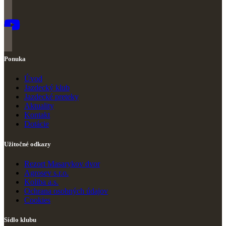
Ponuka
Úvod
Jazdecký klub
Jazdecké preteky
Ak
t
uality
Kontakt
Dotácie
Užitočné odkazy
Rezort Masarykov dvor
Agrosev s.r.o.
Koliba a.s.
Ochrana osobných údajov
Cookies
Sídlo klubu