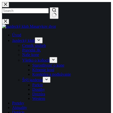
Späť
na
obsah
No
results
Úvod
Jazdecký klub
Cenník služieb
Pravidlá JK
Naše kone
Všetko o koňoch
Starostlivosť o kone
Kŕmenie koní
Korektúra a podkúvanie
Štýl jazdenia
Parkúr
Dostihy
Drezúra
Western
Preteky
Aktuality
Dotácie