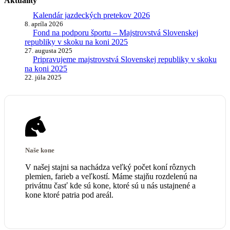
Aktuality
Kalendár jazdeckých pretekov 2026
8. apríla 2026
Fond na podporu športu – Majstrovstvá Slovenskej
republiky v skoku na koni 2025
27. augusta 2025
Pripravujeme majstrovstvá Slovenskej republiky v skoku
na koni 2025
22. júla 2025
Naše kone
V našej stajni sa nachádza veľký počet koní rôznych
plemien, farieb a veľkostí. Máme stajňu rozdelenú na
privátnu časť kde sú kone, ktoré sú u nás ustajnené a
kone ktoré patria pod areál.