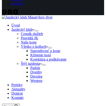
Kontakt
Úvod
Jazdecký klub
Cenník služieb
Pravidlá JK
Naše kone
Všetko o koňoch
Starostlivosť o kone
Kŕmenie koní
Korektúra a podkúvanie
Štýl jazdenia
Parkúr
Dostihy
Drezúra
Western
Preteky
Aktuality
Dotácie
Kontakt