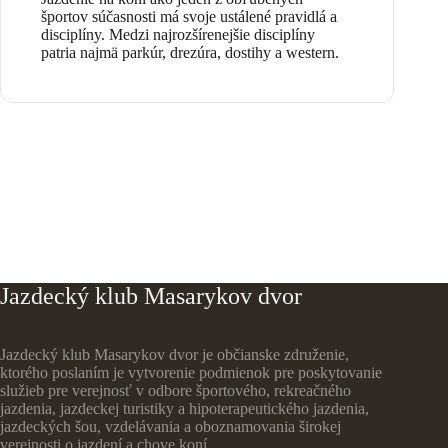
športov súčasnosti má svoje ustálené pravidlá a
disciplíny. Medzi najrozšírenejšie disciplíny
patria najmä parkúr, drezúra, dostihy a western.
Jazdecký klub Masarykov dvor
Jazdecký klub Masarykov dvor je občianske združenie,
ktorého poslaním je vytvorenie podmienok pre poskytovanie
služieb pre verejnosť v odbore športového, rekreačného
jazdenia, jazdeckej turistiky a hipoterapeutického jazdenia,
jazdeckých šou, vzdelávania a oboznamovania širokej
verejnosti o jazdení a chove koní.