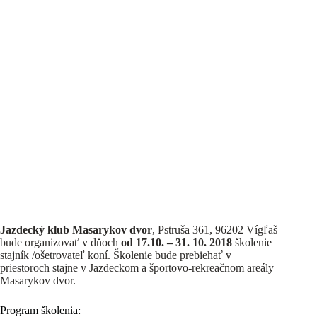
Jazdecký klub Masarykov dvor
, Pstruša 361, 96202 Vígľaš
bude organizovať v dňoch
od 17.10. – 31. 10. 2018
školenie
stajník /ošetrovateľ koní. Školenie bude prebiehať v
priestoroch stajne v Jazdeckom a športovo-rekreačnom areály
Masarykov dvor.
Program školenia: