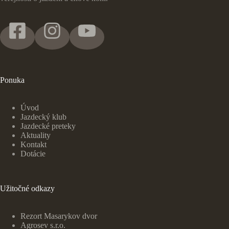
Ponuka
Úvod
Jazdecký klub
Jazdecké preteky
Ak
t
uality
Kontakt
Dotácie
Užitočné odkazy
Rezort Masarykov dvor
Agrosev s.r.o.