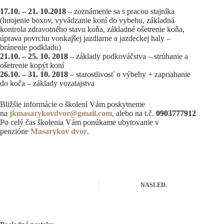
17.10. – 21. 10.2018
– zoznámenie sa s pracou stajníka
(hnojenie boxov, vyvádzanie koní do vybehu, základná
kontrola zdravotného stavu koňa, základné ošetrenie koňa,
úprava povrchu vonkajšej jazdiarne a jazdeckej haly –
bránenie podkladu)
21.10. – 25. 10. 2018
– základy podkováčstva – strúhanie a
ošetrenie kopýt koní
26.10. – 31. 10. 2018
– starostlivosť o výbehy + zapriahanie
do koča – základy vozatajstva
Bližšie informácie o školení Vám poskytneme
na
jkmasarykovdvor@gmail.com
, alebo na t.č.
0903777912
Po celý čas školenia Vám ponúkame ubytovanie v
penzióne
Masarykov dvor
.
NASLED.