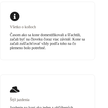
Všetko o koňoch
Časom ako sa kone domestifikovali a šľachtili,
začali byť na človeku čoraz viac závislé. Kone sa
začali zušľachťovať vždy podľa toho na čo
plemeno bolo potrebné.
Štýl jazdenia
Jazdenie na koni ako jeden z obľúbených