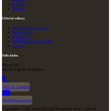
Kontakt
Dotácie
Užitočné odkazy
Rezort Masarykov dvor
Agrosev s.r.o.
Koliba a.s.
Ochrana osobných údajov
Cookies
Sídlo klubu
Pstruša 361
962 02 Vígľaš, Slovensko
+421 45 5244600
info@jkmasaryk.sk
Copyright © 2026 Jazdecký klub Masarykov dvor - vytvoril