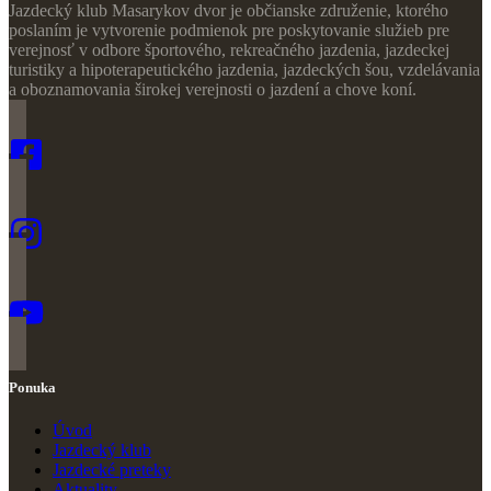
Jazdecký klub Masarykov dvor je občianske združenie, ktorého
poslaním je vytvorenie podmienok pre poskytovanie služieb pre
verejnosť v odbore športového, rekreačného jazdenia, jazdeckej
turistiky a hipoterapeutického jazdenia, jazdeckých šou, vzdelávania
a oboznamovania širokej verejnosti o jazdení a chove koní.
Ponuka
Úvod
Jazdecký klub
Jazdecké preteky
Ak
t
uality