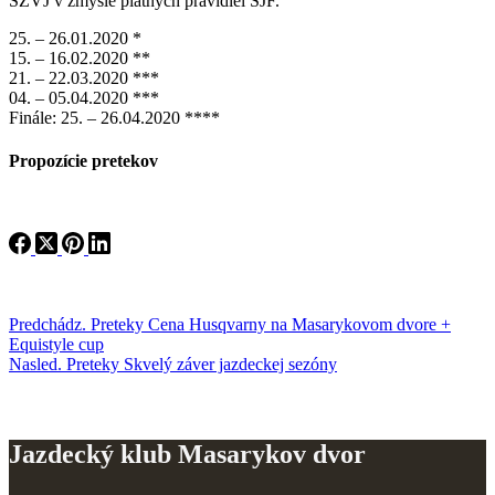
SZVJ v zmysle platných pravidiel SJF.
25. – 26.01.2020 *
15. – 16.02.2020 **
21. – 22.03.2020 ***
04. – 05.04.2020 ***
Finále: 25. – 26.04.2020 ****
Propozície pretekov
Predchádz.
Preteky
Cena Husqvarny na Masarykovom dvore +
Equistyle cup
Nasled.
Preteky
Skvelý záver jazdeckej sezóny
Jazdecký klub Masarykov dvor