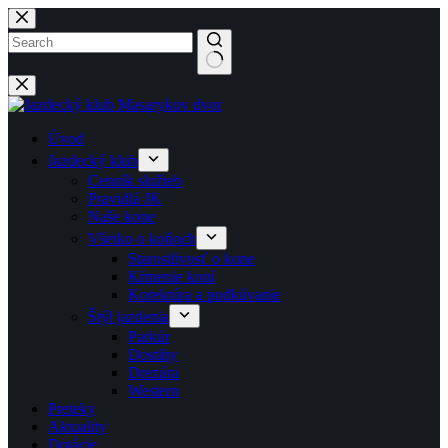
Späť
na
obsah
No
results
Úvod
Jazdecký klub
Cenník služieb
Pravidlá JK
Naše kone
Všetko o koňoch
Starostlivosť o kone
Kŕmenie koní
Korektúra a podkúvanie
Štýl jazdenia
Parkúr
Dostihy
Drezúra
Western
Preteky
Aktuality
Dotácie