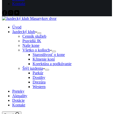
Kontakt
Úvod
Jazdecký klub
Cenník služieb
Pravidlá JK
Naše kone
Všetko o koňoch
Starostlivosť o kone
Kŕmenie koní
Korektúra a podkúvanie
Štýl jazdenia
Parkúr
Dostihy
Drezúra
Western
Preteky
Aktuality
Dotácie
Kontakt