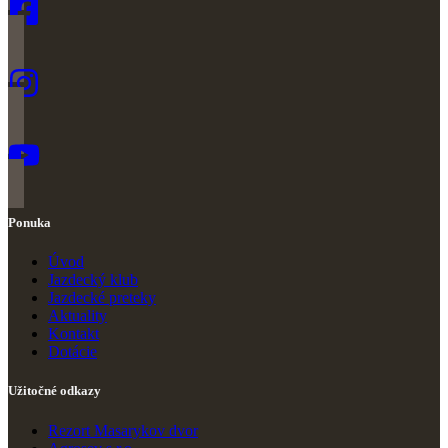
Ponuka
Úvod
Jazdecký klub
Jazdecké preteky
Ak
t
uality
Kontakt
Dotácie
Užitočné odkazy
Rezort Masarykov dvor