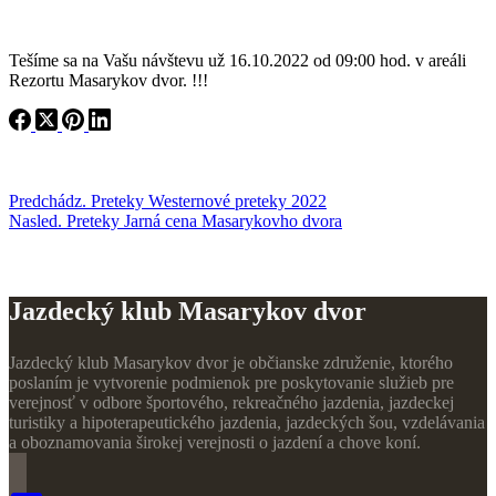
Tešíme sa na Vašu návštevu už 16.10.2022 od 09:00 hod. v areáli
Rezortu Masarykov dvor. !!!
Predchádz.
Preteky
Westernové preteky 2022
Nasled.
Preteky
Jarná cena Masarykovho dvora
Jazdecký klub Masarykov dvor
Jazdecký klub Masarykov dvor je občianske združenie, ktorého
poslaním je vytvorenie podmienok pre poskytovanie služieb pre
verejnosť v odbore športového, rekreačného jazdenia, jazdeckej
turistiky a hipoterapeutického jazdenia, jazdeckých šou, vzdelávania
a oboznamovania širokej verejnosti o jazdení a chove koní.