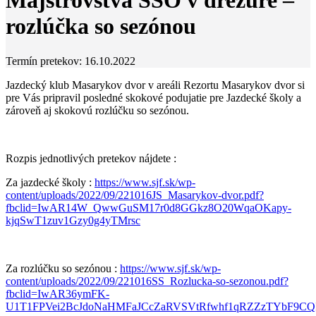
Majstrovstvá SSO v drezúre –
rozlúčka so sezónou
Termín pretekov: 16.10.2022
Jazdecký klub Masarykov dvor v areáli Rezortu Masarykov dvor si
pre Vás pripravil posledné skokové podujatie pre Jazdecké školy a
zároveň aj skokovú rozlúčku so sezónou.
Rozpis jednotlivých pretekov nájdete :
Za jazdecké školy :
https://www.sjf.sk/wp-
content/uploads/2022/09/221016JS_Masarykov-dvor.pdf?
fbclid=IwAR14W_QwwGuSM17r0d8GGkz8O20WqaOKapy-
kjqSwT1zuv1Gzy0g4yTMrsc
Za rozlúčku so sezónou :
https://www.sjf.sk/wp-
content/uploads/2022/09/221016SS_Rozlucka-so-sezonou.pdf?
fbclid=IwAR36ymFK-
U1T1FPVei2BcJdoNaHMFaJCcZaRVSVtRfwhf1qRZZzTYbF9CQ