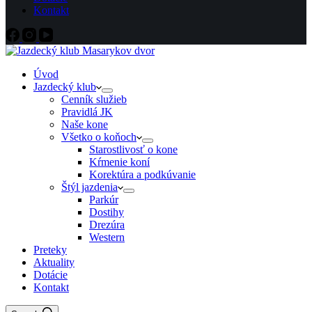
Kontakt
Úvod
Jazdecký klub
Cenník služieb
Pravidlá JK
Naše kone
Všetko o koňoch
Starostlivosť o kone
Kŕmenie koní
Korektúra a podkúvanie
Štýl jazdenia
Parkúr
Dostihy
Drezúra
Western
Preteky
Aktuality
Dotácie
Kontakt