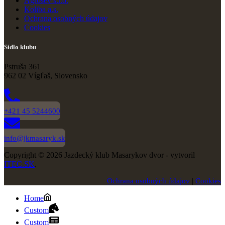
Agrosev s.r.o.
Koliba a.s.
Ochrana osobných údajov
Cookies
Sídlo klubu
Pstruša 361
962 02 Vígľaš, Slovensko
+421 45 5244600
info@jkmasaryk.sk
Copyright © 2026 Jazdecký klub Masarykov dvor - vytvoril
ITEC.SK
.
Ochrana osobných údajov
|
Cookies
Home
Custom
Custom