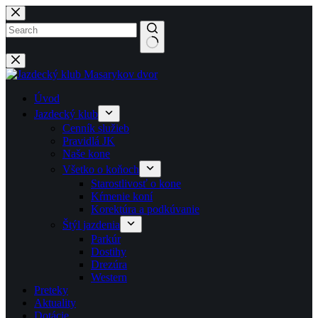
Späť
na
obsah
No
results
Úvod
Jazdecký klub
Cenník služieb
Pravidlá JK
Naše kone
Všetko o koňoch
Starostlivosť o kone
Kŕmenie koní
Korektúra a podkúvanie
Štýl jazdenia
Parkúr
Dostihy
Drezúra
Western
Preteky
Aktuality
Dotácie