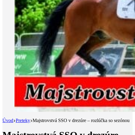
Úvod
Preteky
Majstrovstvá SSO v drezúre – rozlúčka so sezónou