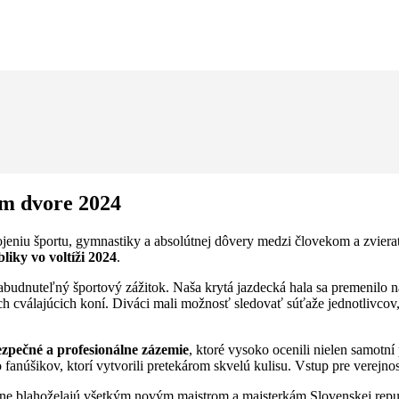
om dvore 2024
jeniu športu, gymnastiky a absolútnej dôvery medzi človekom a zvie
liky vo voltíži 2024
.
budnuteľný športový zážitok. Naša krytá jazdecká hala sa premenilo na a
h cválajúcich koní. Diváci mali možnosť sledovať súťaže jednotlivcov, 
ezpečné a profesionálne zázemie
, ktoré vysoko ocenili nielen samotní
fanúšikov, ktorí vytvorili pretekárom skvelú kulisu. Vstup pre verejno
ne blahoželajú všetkým novým majstrom a majsterkám Slovenskej repub