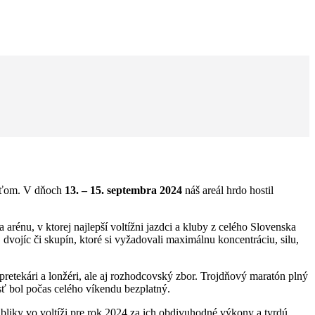
raťom. V dňoch
13. – 15. septembra 2024
náš areál hrdo hostil
rénu, v ktorej najlepší voltížni jazdci a kluby z celého Slovenska
dvojíc či skupín, ktoré si vyžadovali maximálnu koncentráciu, silu,
 pretekári a lonžéri, ale aj rozhodcovský zbor. Trojdňový maratón plný
sť bol počas celého víkendu bezplatný.
liky vo voltíži pre rok 2024 za ich obdivuhodné výkony a tvrdú