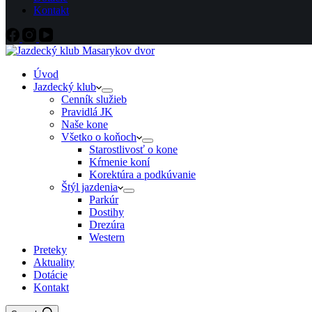
Kontakt
Úvod
Jazdecký klub
Cenník služieb
Pravidlá JK
Naše kone
Všetko o koňoch
Starostlivosť o kone
Kŕmenie koní
Korektúra a podkúvanie
Štýl jazdenia
Parkúr
Dostihy
Drezúra
Western
Preteky
Aktuality
Dotácie
Kontakt