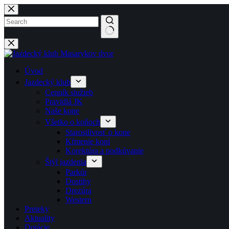
Späť
na
obsah
No
results
Úvod
Jazdecký klub
Cenník služieb
Pravidlá JK
Naše kone
Všetko o koňoch
Starostlivosť o kone
Kŕmenie koní
Korektúra a podkúvanie
Štýl jazdenia
Parkúr
Dostihy
Drezúra
Western
Preteky
Aktuality
Dotácie