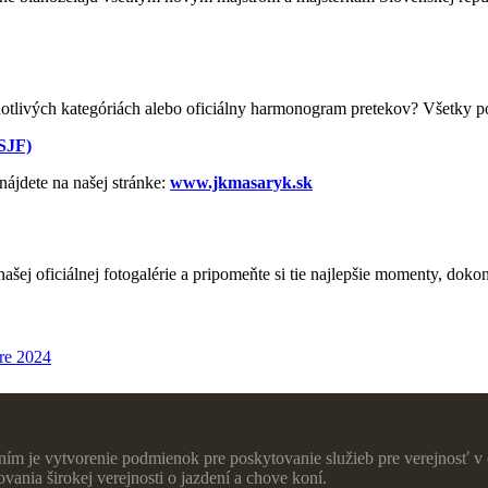
otlivých kategóriách alebo oficiálny harmonogram pretekov? Všetky p
(SJF)
nájdete na našej stránke:
www.jkmasaryk.sk
šej oficiálnej fotogalérie a pripomeňte si tie najlepšie momenty, doko
re 2024
ím je vytvorenie podmienok pre poskytovanie služieb pre verejnosť v o
ania širokej verejnosti o jazdení a chove koní.