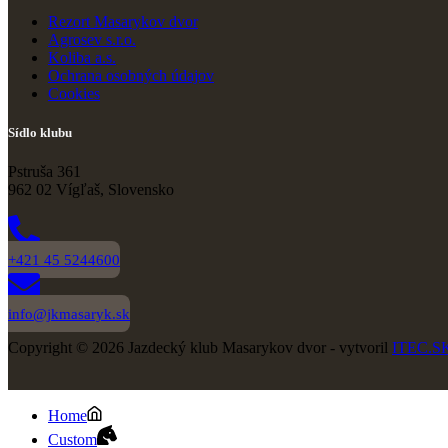
Rezort Masarykov dvor
Agrosev s.r.o.
Koliba a.s.
Ochrana osobných údajov
Cookies
Sídlo klubu
Pstruša 361
962 02 Vígľaš, Slovensko
+421 45 5244600
info@jkmasaryk.sk
Copyright © 2026 Jazdecký klub Masarykov dvor - vytvoril
ITEC.S
Home
Custom