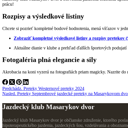
prácu!
Rozpisy a výsledkové listiny
Chcete si pozrieť kompletné bodové hodnotenia, mená víťazov v jedn
Zobraziť kompletné výsledkové listiny a rozpisy pretekov 
Aktuálne dianie v klube a prehľad ďalších športových podujatí 
Fotogaléria plná elegancie a sily
Akrobacia na koni vyzerá na fotografiách priam magicky. Nazrite do na
Predchádz.
Preteky
Westernové preteky 2024
Nasled.
Preteky
Septembrové jazdecké preteky na Masarykovom dvo
Jazdecký klub Masarykov dvor
Jazdecký klub Masarykov dvor je občianske združenie, ktorého poslan
hipoterapeutického jazdenia, jazdeckých šou, vzdelávania a oboznamov