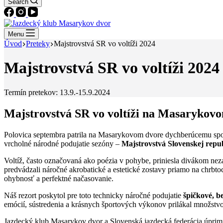
Search
Menu
Úvod
Preteky
Majstrovstvá SR vo voltíži 2024
Majstrovstvá SR vo voltíži 2024
Termín pretekov: 13.9.-15.9.2024
Majstrovstvá SR vo voltíži na Masarykov
Polovica septembra patrila na Masarykovom dvore dychberúcemu spo
vrcholné národné podujatie sezóny –
Majstrovstvá Slovenskej repub
Voltíž, často označovaná ako poézia v pohybe, priniesla divákom neza
predvádzali náročné akrobatické a estetické zostavy priamo na chrbtoc
ohybnosť a perfektné načasovanie.
Náš rezort poskytol pre toto technicky náročné podujatie
špičkové, b
emócií, sústredenia a krásnych športových výkonov prilákal množstvo 
Jazdecký klub Masarykov dvor a Slovenská jazdecká federácia úprim