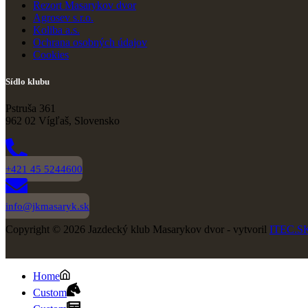
Rezort Masarykov dvor
Agrosev s.r.o.
Koliba a.s.
Ochrana osobných údajov
Cookies
Sídlo klubu
Pstruša 361
962 02 Vígľaš, Slovensko
+421 45 5244600
info@jkmasaryk.sk
Copyright © 2026 Jazdecký klub Masarykov dvor - vytvoril
ITEC.S
Home
Custom