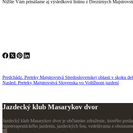
Nižšie Vám prinášame aj výsledkovú listinu z Drezúrnych Majstrovst
Predchádz.
Preteky
Majstrovstvá Stredoslovenskej oblasti v skoku det
Nasled.
Preteky
Majstrovstvá Slovenska vo Voltížnom jazdení
Jazdecký klub Masarykov dvor
Jazdecký klub Masarykov dvor je občianske združenie, ktorého poslan
hipoterapeutického jazdenia, jazdeckých šou, vzdelávania a oboznamov