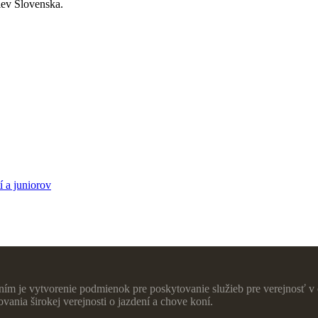
iev Slovenska.
í a juniorov
ím je vytvorenie podmienok pre poskytovanie služieb pre verejnosť v o
ania širokej verejnosti o jazdení a chove koní.