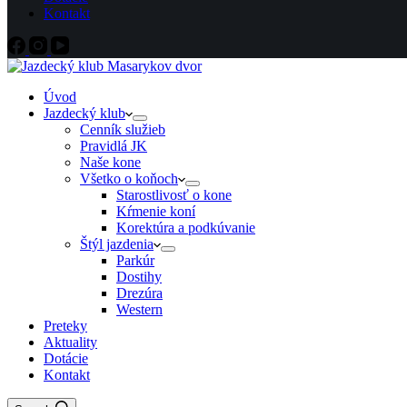
Kontakt
Úvod
Jazdecký klub
Cenník služieb
Pravidlá JK
Naše kone
Všetko o koňoch
Starostlivosť o kone
Kŕmenie koní
Korektúra a podkúvanie
Štýl jazdenia
Parkúr
Dostihy
Drezúra
Western
Preteky
Aktuality
Dotácie
Kontakt