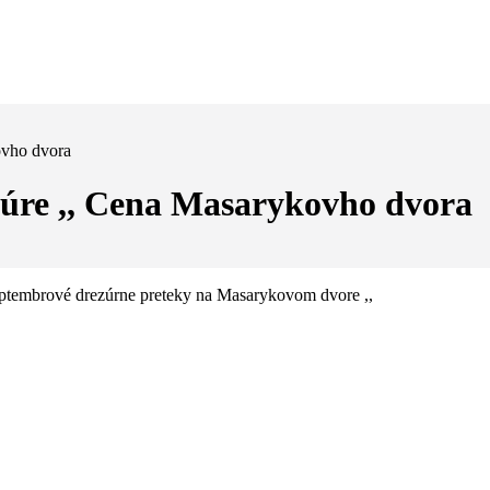
ovho dvora
ezúre ,, Cena Masarykovho dvora
eptembrové drezúrne preteky na Masarykovom dvore ,,