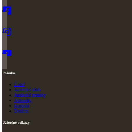
Ponuka
Úvod
Jazdecký klub
Jazdecké preteky
Ak
t
uality
Kontakt
Dotácie
Užitočné odkazy