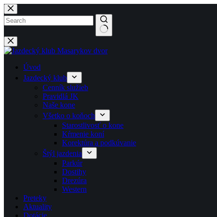
Späť
na
obsah
No
results
Úvod
Jazdecký klub
Cenník služieb
Pravidlá JK
Naše kone
Všetko o koňoch
Starostlivosť o kone
Kŕmenie koní
Korektúra a podkúvanie
Štýl jazdenia
Parkúr
Dostihy
Drezúra
Western
Preteky
Aktuality
Dotácie