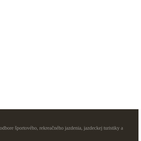
dbore športového, rekreačného jazdenia, jazdeckej turistiky a