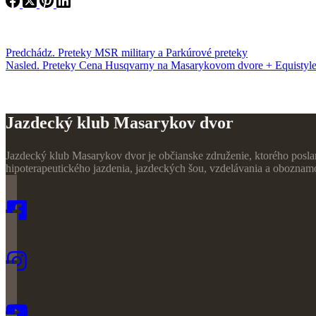
Predchádz.
Preteky
MSR military a Parkúrové preteky
Nasled.
Preteky
Cena Husqvarny na Masarykovom dvore + Equistyle
Jazdecký klub Masarykov dvor
Jazdecký klub Masarykov dvor je občianske združenie, ktorého poslan
hipoterapeutického jazdenia, jazdeckých šou, vzdelávania a oboznamov