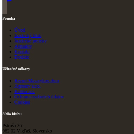
Ponuka
Úvod
Jazdecký klub
Jazdecké preteky
Ak
t
uality
Kontakt
Dotácie
Užitočné odkazy
Rezort Masarykov dvor
Agrosev s.r.o.
Koliba a.s.
Ochrana osobných údajov
Cookies
Sídlo klubu
Pstruša 361
962 02 Vígľaš, Slovensko