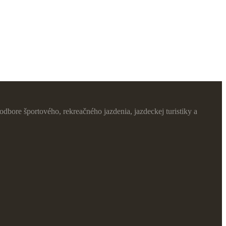
dbore športového, rekreačného jazdenia, jazdeckej turistiky a