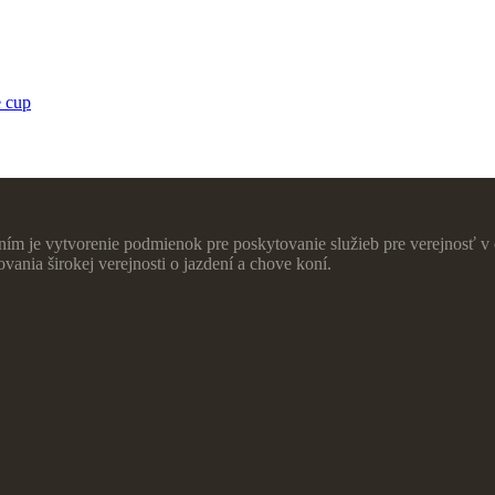
 cup
ím je vytvorenie podmienok pre poskytovanie služieb pre verejnosť v o
ania širokej verejnosti o jazdení a chove koní.