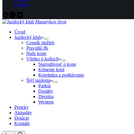
Kontakt
Úvod
Jazdecký klub
Cenník služieb
Pravidlá JK
Naše kone
Všetko o koňoch
Starostlivosť o kone
Kŕmenie koní
Korektúra a podkúvanie
Štýl jazdenia
Parkúr
Dostihy
Drezúra
Western
Preteky
Aktuality
Dotácie
Kontakt