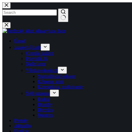
Späť
na
obsah
No
results
Úvod
Jazdecký klub
Cenník služieb
Pravidlá JK
Naše kone
Všetko o koňoch
Starostlivosť o kone
Kŕmenie koní
Korektúra a podkúvanie
Štýl jazdenia
Parkúr
Dostihy
Drezúra
Western
Preteky
Aktuality
Dotácie